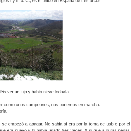
los I y III d. C., es el único en España de tres arcos
is ver un lujo y había nieve todavía.
omer como unos campeones, nos ponemos en marcha.
ría.
y se empezó a apagar. No sabia si era por la toma de usb o por el
 que era nuevo y lo había usado tres veces. A si que a duras penas