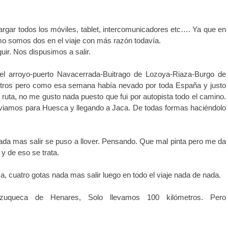
argar todos los móviles, tablet, intercomunicadores etc…. Ya que en
mo somos dos en el viaje con más razón todavía.
guir. Nos dispusimos a salir.
del arroyo-puerto Navacerrada-Buitrago de Lozoya-Riaza-Burgo de
ros pero como esa semana había nevado por toda España y justo
ruta, no me gusto nada puesto que fui por autopista todo el camino.
viamos para Huesca y llegando a Jaca. De todas formas haciéndolo
nada mas salir se puso a llover. Pensando. Que mal pinta pero me da
a y de eso se trata.
a, cuatro gotas nada mas salir luego en todo el viaje nada de nada.
Azuqueca de Henares, Solo llevamos 100 kilómetros. Pero