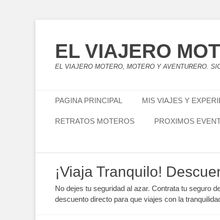
EL VIAJERO MO
EL VIAJERO MOTERO, MOTERO Y AVENTURERO. SIG
Menú principal
Saltar
PAGINA PRINCIPAL
MIS VIAJES Y EXPER
al
contenido
RETRATOS MOTEROS
PROXIMOS EVEN
Menú secundario
Saltar
¡Viaja Tranquilo! Descue
al
contenido
No dejes tu seguridad al azar. Contrata tu seguro d
descuento directo para que viajes con la tranquilida