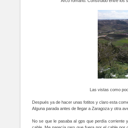
Arco romano. Construido entre los sig
Las vistas como podé
Después ya de hacer unas fotitos y claro esta c
Alguna parada antes de llegar a Zaragoza y otra ave
No se que le pasaba al gps que perdía corriente 
cable. Me parecía raro que fuera por el cable por