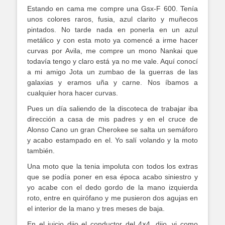
Estando en cama me compre una Gsx-F 600. Tenía
unos colores raros, fusia, azul clarito y muñecos
pintados. No tarde nada en ponerla en un azul
metálico y con esta moto ya comencé a irme hacer
curvas por Avila, me compre un mono Nankai que
todavía tengo y claro está ya no me vale. Aquí conocí
a mi amigo Jota un zumbao de la guerras de las
galaxias y eramos uña y carne. Nos íbamos a
cualquier hora hacer curvas.
Pues un día saliendo de la discoteca de trabajar iba
dirección a casa de mis padres y en el cruce de
Alonso Cano un gran Cherokee se salta un semáforo
y acabo estampado en el. Yo salí volando y la moto
también.
Una moto que la tenia impoluta con todos los extras
que se podía poner en esa época acabo siniestro y
yo acabe con el dedo gordo de la mano izquierda
roto, entre en quirófano y me pusieron dos agujas en
el interior de la mano y tres meses de baja.
En el juicio dijo el conductor del 4×4, dijo, vi como