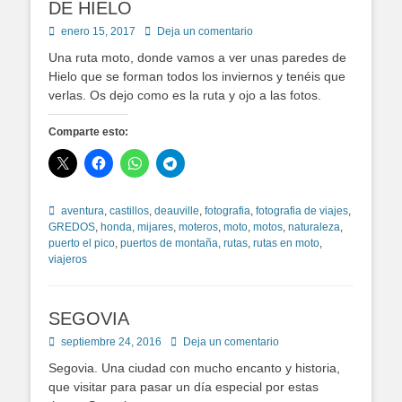
DE HIELO
Publicado
enero 15, 2017
Deja un comentario
en
Una ruta moto, donde vamos a ver unas paredes de
Hielo que se forman todos los inviernos y tenéis que
verlas. Os dejo como es la ruta y ojo a las fotos.
Comparte esto:
Etiquetas
aventura
,
castillos
,
deauville
,
fotografia
,
fotografia de viajes
,
GREDOS
,
honda
,
mijares
,
moteros
,
moto
,
motos
,
naturaleza
,
puerto el pico
,
puertos de montaña
,
rutas
,
rutas en moto
,
viajeros
SEGOVIA
Publicado
septiembre 24, 2016
Deja un comentario
en
Segovia. Una ciudad con mucho encanto y historia,
que visitar para pasar un día especial por estas