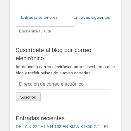
Navegación
←
Entradas anteriores
Entradas siguientes
→
de
entradas
Buscar:
Suscríbete al blog por correo
electrónico
Introduce tu correo electrónico para suscribirte a este
blog y recibir avisos de nuevas entradas.
Dirección
de
correo
Suscribir
electrónico
Entradas recientes
DE LA N-222 A LA N-103 EN BMW K1600 GTL: EL