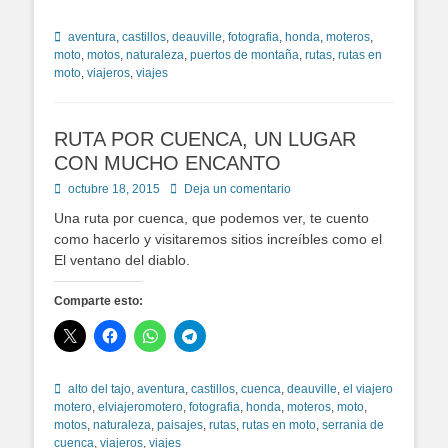
Etiquetas
aventura
,
castillos
,
deauville
,
fotografia
,
honda
,
moteros
,
moto
,
motos
,
naturaleza
,
puertos de montaña
,
rutas
,
rutas en
moto
,
viajeros
,
viajes
RUTA POR CUENCA, UN LUGAR
CON MUCHO ENCANTO
Publicado
octubre 18, 2015
Deja un comentario
en
Una ruta por cuenca, que podemos ver, te cuento
como hacerlo y visitaremos sitios increíbles como el
El ventano del diablo.
Comparte esto:
Etiquetas
alto del tajo
,
aventura
,
castillos
,
cuenca
,
deauville
,
el viajero
motero
,
elviajeromotero
,
fotografia
,
honda
,
moteros
,
moto
,
motos
,
naturaleza
,
paisajes
,
rutas
,
rutas en moto
,
serrania de
cuenca
,
viajeros
,
viajes