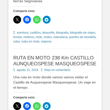
tierras Segovianas.
Comparte esto:
Etiquetas
aventura
,
castillos
,
deauville
,
fotografia
,
fotografia de viajes
,
honda
,
moteros
,
moto
,
motos
,
naturaleza
,
puertos de montaña
,
rutas
,
rutas en moto
,
viajeros
RUTA EN MOTO 238 Km CASTILLO
AUNQUEOSPESE MASQUEOSPESE
Publicado
agosto 21, 2016
Deja un comentario
en
Una ruta en moto donde vamos vamos visitar el
Castillo de Auqueospese Masqueospese, Un viaje en
el tiempo.
Comparte esto: