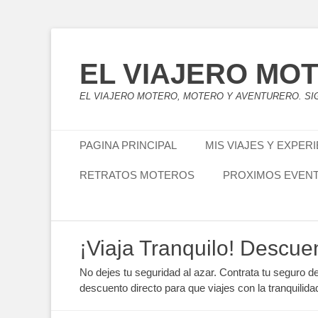
EL VIAJERO MO
EL VIAJERO MOTERO, MOTERO Y AVENTURERO. SIG
Menú principal
Saltar
PAGINA PRINCIPAL
MIS VIAJES Y EXPER
al
contenido
RETRATOS MOTEROS
PROXIMOS EVEN
Menú secundario
Saltar
¡Viaja Tranquilo! Descue
al
contenido
No dejes tu seguridad al azar. Contrata tu seguro d
descuento directo para que viajes con la tranquilida