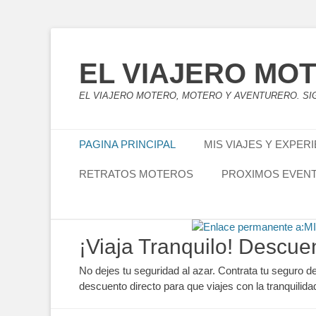
EL VIAJERO MO
EL VIAJERO MOTERO, MOTERO Y AVENTURERO. SIG
Publicad
Son mis
Menú principal
Saltar
PAGINA PRINCIPAL
MIS VIAJES Y EXPER
cuantas
al
he real
contenido
RETRATOS MOTEROS
PROXIMOS EVEN
Menú secundario
Saltar
¡Viaja Tranquilo! Descue
al
contenido
No dejes tu seguridad al azar. Contrata tu seguro d
descuento directo para que viajes con la tranquilida