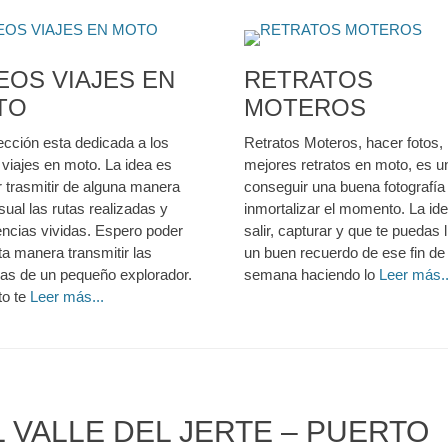
EOS VIAJES EN
RETRATOS
TO
MOTEROS
ección esta dedicada a los
Retratos Moteros, hacer fotos, 
 viajes en moto. La idea es
mejores retratos en moto, es u
r trasmitir de alguna manera
conseguir una buena fotografía
ual las rutas realizadas y
inmortalizar el momento. La id
encias vividas. Espero poder
salir, capturar y que te puedas 
ta manera transmitir las
un buen recuerdo de ese fin de
ias de un pequeño explorador.
semana haciendo lo
Leer más..
o te
Leer más...
 VALLE DEL JERTE – PUERTO