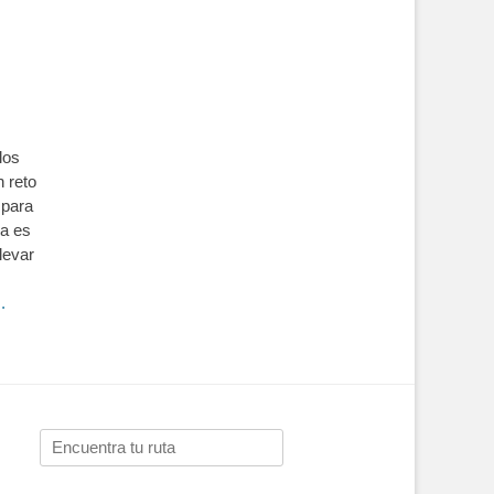
los
n reto
 para
ea es
llevar
.
Buscar: