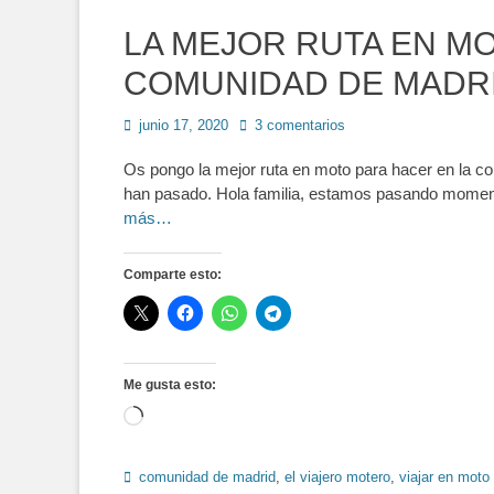
LA MEJOR RUTA EN M
COMUNIDAD DE MADR
Publicado
junio 17, 2020
3 comentarios
en
Os pongo la mejor ruta en moto para hacer en la c
han pasado. Hola familia, estamos pasando moment
más…
Comparte esto:
Me gusta esto:
Cargando...
Etiquetas
comunidad de madrid
,
el viajero motero
,
viajar en moto