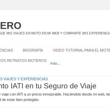
TERO
UE MIS VIAJES EN MOTO EN MI WEB Y COMPARTE MIS EXPERIENCI
MIS VIAJES Y EXPERIENCIAS
o el
 viajes y experiencias en moto que después de unos cuantos años 
Por
ELVIAJEROMOTERO
IENCIAS
BIOGRAFÍA
VIDEO TUTORIAL PARA EL MOT
 y quiero compartirlas con todos vosotros. Aquí os dejo todos los vi
izado, que seguro os resultara de ayuda. ARTÍCULOS O TUTORIA
TOS RETRATOS MOTEROS
más...
nto IATI en tu Seguro de Viaje
e viaje con IATI a un precio inmejorable. Haciéndolo desde mi web, ti
d de estar bien protegido.