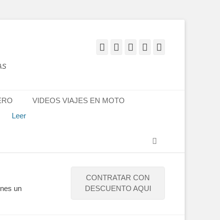
Facebook
Twitter
Flickr
YouTube
Instagram
AS
son unas
ERO
VIDEOS VIAJES EN MOTO
ajes que
LES:
Leer
Buscar
CONTRATAR CON
enes un
DESCUENTO AQUI