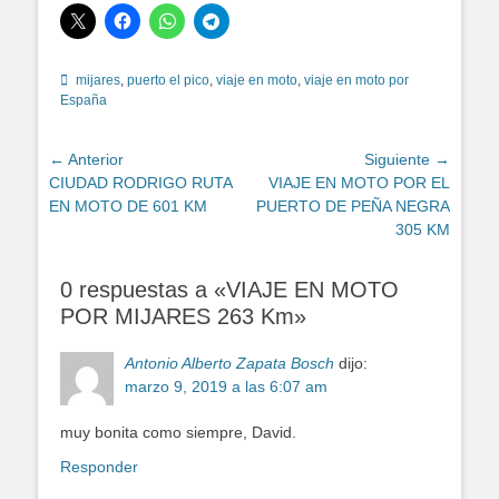
Etiquetas
mijares
,
puerto el pico
,
viaje en moto
,
viaje en moto por
España
Navegación
← Anterior
Siguiente →
Entrada
Entrada
CIUDAD RODRIGO RUTA
VIAJE EN MOTO POR EL
de
anterior:
siguiente:
EN MOTO DE 601 KM
PUERTO DE PEÑA NEGRA
entradas
305 KM
0 respuestas a «VIAJE EN MOTO
POR MIJARES 263 Km»
Antonio Alberto Zapata Bosch
dijo:
marzo 9, 2019 a las 6:07 am
muy bonita como siempre, David.
Responder