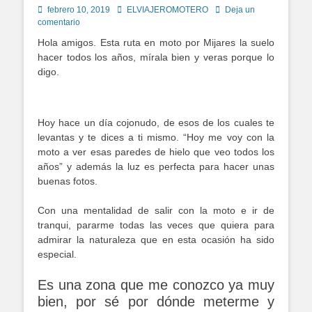
Publicado
Autor
febrero 10, 2019
ELVIAJEROMOTERO
Deja un
en
comentario
Hola amigos. Esta ruta en moto por Mijares la suelo
hacer todos los años, mírala bien y veras porque lo
digo.
Hoy hace un día cojonudo, de esos de los cuales te
levantas y te dices a ti mismo. “Hoy me voy con la
moto a ver esas paredes de hielo que veo todos los
años” y además la luz es perfecta para hacer unas
buenas fotos.
Con una mentalidad de salir con la moto e ir de
tranqui, pararme todas las veces que quiera para
admirar la naturaleza que en esta ocasión ha sido
especial.
Es una zona que me conozco ya muy
bien, por sé por dónde meterme y