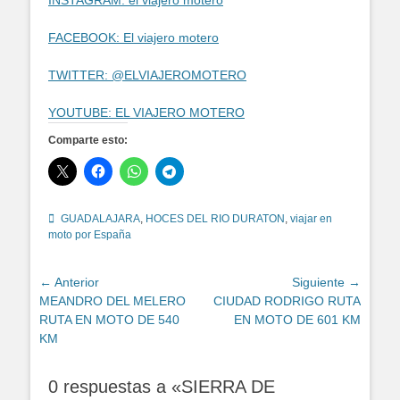
INSTAGRAM: el viajero motero
FACEBOOK: El viajero motero
TWITTER: @ELVIAJEROMOTERO
YOUTUBE: EL VIAJERO MOTERO
Comparte esto:
Etiquetas
GUADALAJARA
,
HOCES DEL RIO DURATON
,
viajar en
moto por España
Navegación
← Anterior
Siguiente →
Entrada
Entrada
MEANDRO DEL MELERO
CIUDAD RODRIGO RUTA
de
anterior:
siguiente:
RUTA EN MOTO DE 540
EN MOTO DE 601 KM
entradas
KM
0 respuestas a «SIERRA DE