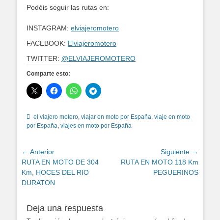
Podéis seguir las rutas en:
INSTAGRAM:
elviajeromotero
FACEBOOK:
Elviajeromotero
TWITTER:
@ELVIAJEROMOTERO
Comparte esto:
Etiquetas
el viajero motero
,
viajar en moto por España
,
viaje en moto
por España
,
viajes en moto por España
Navegación
← Anterior
Siguiente →
Entrada
Entrada
RUTA EN MOTO DE 304
RUTA EN MOTO 118 Km
de
anterior:
siguiente:
Km, HOCES DEL RIO
PEGUERINOS
entradas
DURATON
Deja una respuesta