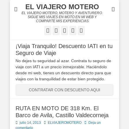
EL VIAJERO MOTERO
EL VIAJERO MOTERO, MOTERO Y AVENTURERO.
SIGUE MIS VIAJES EN MOTO EN MI WEB Y
COMPARTE MIS EXPERIENCIAS
Facebook
Twitter
Flickr
YouTube
Instagram
¡Viaja Tranquilo! Descuento IATI en tu
Seguro de Viaje
No dejes tu seguridad al azar. Contrata tu seguro de
viaje con IATI a un precio inmejorable. Haciéndolo
desde mi web, tienes un descuento directo para que
viajes con la tranquilidad de estar bien protegido.
CONTRATAR CON DESCUENTO AQUI
RUTA EN MOTO DE 318 Km. El
Barco de Avila, Castillo Valdecorneja
Publicado
Autor
julio 14, 2013
ELVIAJEROMOTERO
Deja un
en
comentario