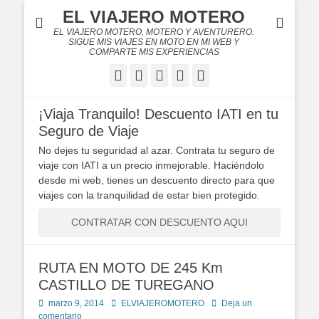
EL VIAJERO MOTERO
EL VIAJERO MOTERO, MOTERO Y AVENTURERO.
SIGUE MIS VIAJES EN MOTO EN MI WEB Y
COMPARTE MIS EXPERIENCIAS
Facebook
Twitter
Flickr
YouTube
Instagram
¡Viaja Tranquilo! Descuento IATI en tu
Seguro de Viaje
No dejes tu seguridad al azar. Contrata tu seguro de
viaje con IATI a un precio inmejorable. Haciéndolo
desde mi web, tienes un descuento directo para que
viajes con la tranquilidad de estar bien protegido.
CONTRATAR CON DESCUENTO AQUI
RUTA EN MOTO DE 245 Km
CASTILLO DE TUREGANO
Publicado
Autor
marzo 9, 2014
ELVIAJEROMOTERO
Deja un
en
comentario