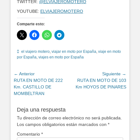
TWITTER:
@ELVIAJEROMOTERO
YOUTUBE:
ELVIAJEROMOTERO
Comparte esto:
Etiquetas
el viajero motero
,
viajar en moto por España
,
viaje en moto
por España
,
viajes en moto por España
Navegación
← Anterior
Siguiente →
Entrada
Entrada
RUTA EN MOTO DE 222
RUTA EN MOTO DE 103
de
anterior:
siguiente:
Km. CASTILLO DE
Km HOYOS DE PINARES
entradas
MOMBELTRAN
Deja una respuesta
Tu dirección de correo electrónico no será publicada.
Los campos obligatorios están marcados con
*
Comentario
*