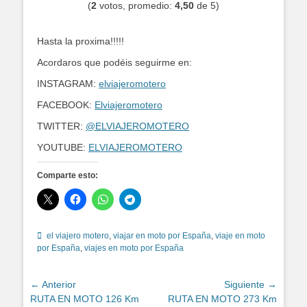
(
2
votos, promedio:
4,50
de 5)
Hasta la proxima!!!!!
Acordaros que podéis seguirme en:
INSTAGRAM:
elviajeromotero
FACEBOOK:
Elviajeromotero
TWITTER:
@ELVIAJEROMOTERO
YOUTUBE:
ELVIAJEROMOTERO
Comparte esto:
Etiquetas
el viajero motero
,
viajar en moto por España
,
viaje en moto
por España
,
viajes en moto por España
Navegación
← Anterior
Siguiente →
Entrada
Entrada
RUTA EN MOTO 126 Km
RUTA EN MOTO 273 Km
de