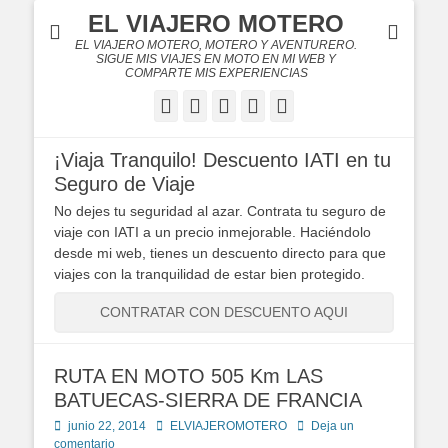
EL VIAJERO MOTERO
EL VIAJERO MOTERO, MOTERO Y AVENTURERO.
SIGUE MIS VIAJES EN MOTO EN MI WEB Y
COMPARTE MIS EXPERIENCIAS
Facebook
Twitter
Flickr
YouTube
Instagram
¡Viaja Tranquilo! Descuento IATI en tu
Seguro de Viaje
No dejes tu seguridad al azar. Contrata tu seguro de
viaje con IATI a un precio inmejorable. Haciéndolo
desde mi web, tienes un descuento directo para que
viajes con la tranquilidad de estar bien protegido.
CONTRATAR CON DESCUENTO AQUI
RUTA EN MOTO 505 Km LAS
BATUECAS-SIERRA DE FRANCIA
Publicado
Autor
junio 22, 2014
ELVIAJEROMOTERO
Deja un
en
comentario