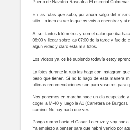
Puerto de Navafria-Rascafria-El escorial-Colmenar 
En las rutas que subo, por ahora salgo del mismo 
sitio. La idea es ver lo que os vais a encontrar y si
Al ser tantos kilómetros y con el calor que iba hace
08:00 y llegar sobre las 07:00 de la tarde y fue d
algún vídeo y claro esta mis fotos.
Los vídeos ya los iré subiendo todavía estoy aprend
La fotos durante la ruta las hago con Instagram que
peso que tienen. Si no lo hago de esta manera me 
ultimas recomendaciones son para vosotros para que 
Nos ponemos en marcha hace un dia despejado y c
coger la M-40 y luego la A1 (Carretera de Burgos).
camino. No hay nada que ver.
Pongo rumbo hacia el Casar. Lo cruzo y voy hacia 
Ya empiezo a pensar para que habré venido por aquí