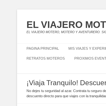
EL VIAJERO MO
EL VIAJERO MOTERO, MOTERO Y AVENTURERO. SIG
Menú principal
Saltar
PAGINA PRINCIPAL
MIS VIAJES Y EXPER
al
contenido
RETRATOS MOTEROS
PROXIMOS EVEN
Menú secundario
Saltar
¡Viaja Tranquilo! Descue
al
contenido
No dejes tu seguridad al azar. Contrata tu seguro d
descuento directo para que viajes con la tranquilida