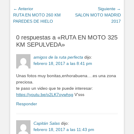
Navegación
← Anterior
Siguiente →
Entrada
Entrada
RUTA EN MOTO 260 KM
SALON MOTO MADRID
de
anterior:
siguiente:
PAREDES DE HIELO
2017
entradas
0 respuestas a «RUTA EN MOTO 325
KM SEPULVEDA»
amigos de la ruta perfecta
dijo:
febrero 18, 2017 a las 8:41 pm
Unas fotos muy bonitas,enhorabuena….es una zona
preciosa.
te paso un video que te puede interesar:
https://youtu.be/o2LK7oywhsg
V'sss
Responder
Capitán Salas
dijo:
febrero 18, 2017 a las 11:43 pm