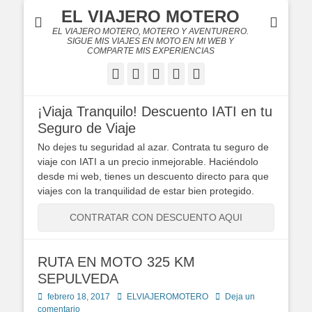
EL VIAJERO MOTERO
EL VIAJERO MOTERO, MOTERO Y AVENTURERO.
SIGUE MIS VIAJES EN MOTO EN MI WEB Y
COMPARTE MIS EXPERIENCIAS
Facebook
Twitter
Flickr
YouTube
Instagram
¡Viaja Tranquilo! Descuento IATI en tu
Seguro de Viaje
No dejes tu seguridad al azar. Contrata tu seguro de
viaje con IATI a un precio inmejorable. Haciéndolo
desde mi web, tienes un descuento directo para que
viajes con la tranquilidad de estar bien protegido.
CONTRATAR CON DESCUENTO AQUI
RUTA EN MOTO 325 KM
SEPULVEDA
Publicado
Autor
febrero 18, 2017
ELVIAJEROMOTERO
Deja un
en
comentario