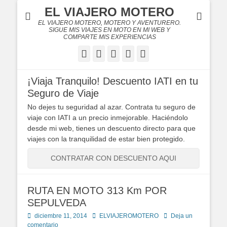
EL VIAJERO MOTERO
EL VIAJERO MOTERO, MOTERO Y AVENTURERO.
SIGUE MIS VIAJES EN MOTO EN MI WEB Y
COMPARTE MIS EXPERIENCIAS
Facebook
Twitter
Flickr
YouTube
Instagram
¡Viaja Tranquilo! Descuento IATI en tu
Seguro de Viaje
No dejes tu seguridad al azar. Contrata tu seguro de
viaje con IATI a un precio inmejorable. Haciéndolo
desde mi web, tienes un descuento directo para que
viajes con la tranquilidad de estar bien protegido.
CONTRATAR CON DESCUENTO AQUI
RUTA EN MOTO 313 Km POR
SEPULVEDA
Publicado
Autor
diciembre 11, 2014
ELVIAJEROMOTERO
Deja un
en
comentario