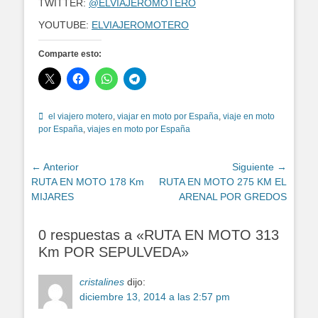
TWITTER:
@ELVIAJEROMOTERO
YOUTUBE:
ELVIAJEROMOTERO
Comparte esto:
Etiquetas
el viajero motero
,
viajar en moto por España
,
viaje en moto
por España
,
viajes en moto por España
Navegación
← Anterior
Siguiente →
Entrada
Entrada
RUTA EN MOTO 178 Km
RUTA EN MOTO 275 KM EL
de
anterior:
siguiente:
MIJARES
ARENAL POR GREDOS
entradas
0 respuestas a «RUTA EN MOTO 313
Km POR SEPULVEDA»
cristalines
dijo:
diciembre 13, 2014 a las 2:57 pm