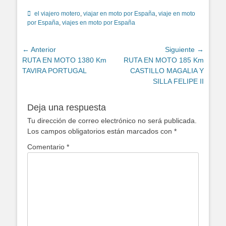
Etiquetas
el viajero motero
,
viajar en moto por España
,
viaje en moto
por España
,
viajes en moto por España
Navegación
← Anterior
Siguiente →
Entrada
Entrada
RUTA EN MOTO 1380 Km
RUTA EN MOTO 185 Km
de
anterior:
siguiente:
TAVIRA PORTUGAL
CASTILLO MAGALIA Y
entradas
SILLA FELIPE II
Deja una respuesta
Tu dirección de correo electrónico no será publicada.
Los campos obligatorios están marcados con
*
Comentario
*