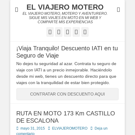
EL VIAJERO MOTERO
EL VIAJERO MOTERO, MOTERO Y AVENTURERO.
SIGUE MIS VIAJES EN MOTO EN MI WEB Y
COMPARTE MIS EXPERIENCIAS
Facebook
Twitter
Flickr
YouTube
Instagram
¡Viaja Tranquilo! Descuento IATI en tu
Seguro de Viaje
No dejes tu seguridad al azar. Contrata tu seguro de
viaje con IATI a un precio inmejorable. Haciéndolo
desde mi web, tienes un descuento directo para que
viajes con la tranquilidad de estar bien protegido.
CONTRATAR CON DESCUENTO AQUI
RUTA EN MOTO 173 Km CASTILLO
DE ESCALONA
Publicado
Autor
mayo 31, 2015
ELVIAJEROMOTERO
Deja un
en
comentario