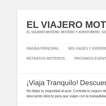
EL VIAJERO MO
EL VIAJERO MOTERO, MOTERO Y AVENTURERO. SIG
Menú principal
Saltar
PAGINA PRINCIPAL
MIS VIAJES Y EXPER
al
contenido
RETRATOS MOTEROS
PROXIMOS EVEN
Menú secundario
Saltar
¡Viaja Tranquilo! Descue
al
contenido
No dejes tu seguridad al azar. Contrata tu seguro d
descuento directo para que viajes con la tranquilida