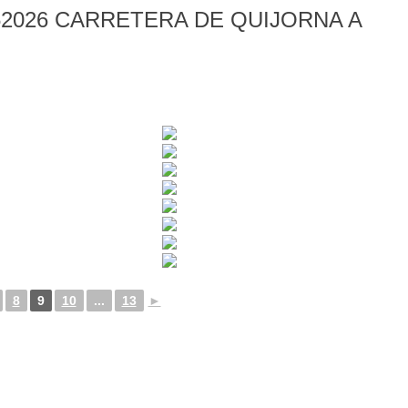
2026 CARRETERA DE QUIJORNA A
8
9
10
...
13
►