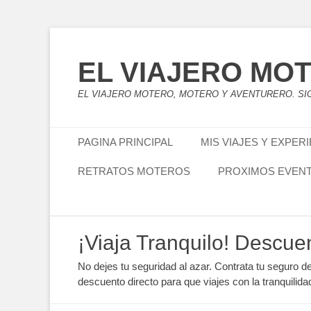
EL VIAJERO MO
EL VIAJERO MOTERO, MOTERO Y AVENTURERO. SIG
Menú principal
Saltar
PAGINA PRINCIPAL
MIS VIAJES Y EXPER
al
contenido
RETRATOS MOTEROS
PROXIMOS EVEN
Menú secundario
Saltar
¡Viaja Tranquilo! Descue
al
contenido
No dejes tu seguridad al azar. Contrata tu seguro d
descuento directo para que viajes con la tranquilida