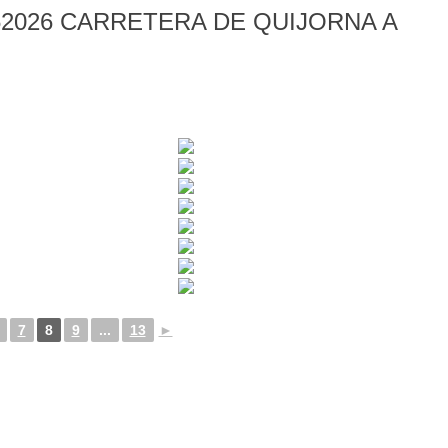
2026 CARRETERA DE QUIJORNA A
7
8
9
...
13
►