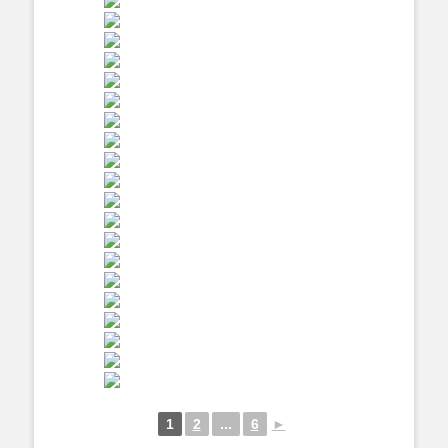
1
2
...
6
►