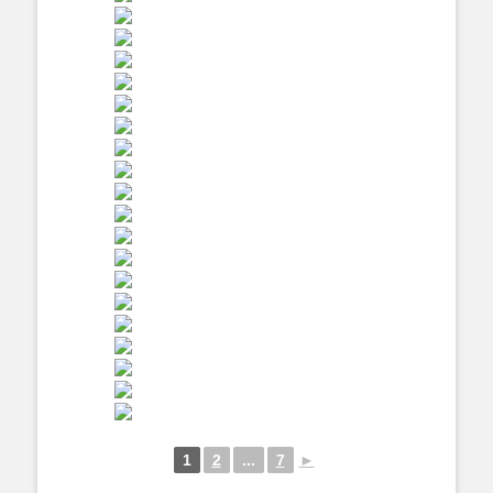
1
2
...
7
►