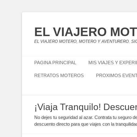
EL VIAJERO MO
EL VIAJERO MOTERO, MOTERO Y AVENTURERO. SIG
Menú principal
Saltar
PAGINA PRINCIPAL
MIS VIAJES Y EXPER
al
contenido
RETRATOS MOTEROS
PROXIMOS EVEN
Menú secundario
Saltar
¡Viaja Tranquilo! Descue
al
contenido
No dejes tu seguridad al azar. Contrata tu seguro d
descuento directo para que viajes con la tranquilida