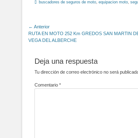
Etiquetas
buscadores de seguros de moto
,
equipacion moto
,
seg
Navegación
← Anterior
Entrada
RUTA EN MOTO 252 Km GREDOS SAN MARTIN DE
de
anterior:
VEGA DEL ALBERCHE
entradas
Deja una respuesta
Tu dirección de correo electrónico no será publicad
Comentario
*