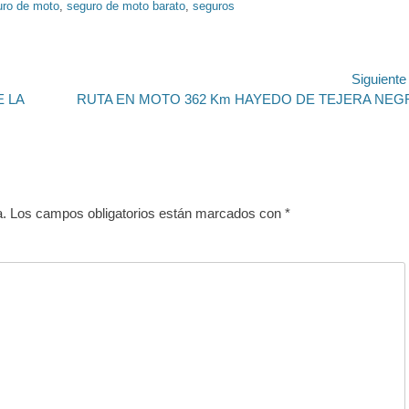
uro de moto
,
seguro de moto barato
,
seguros
Siguient
Entrada
 LA
RUTA EN MOTO 362 Km HAYEDO DE TEJERA NEG
siguiente:
a.
Los campos obligatorios están marcados con
*