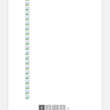
1
2
...
7
►