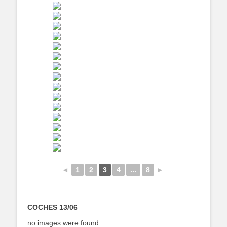
◄
1
2
3
4
...
8
►
COCHES 13/06
no images were found