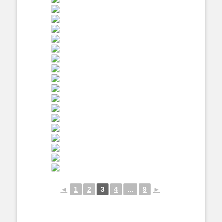
◄
1
2
3
4
...
9
►