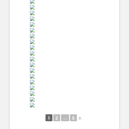
1
2
...
6
►