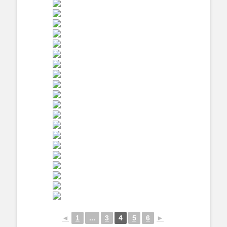
◄
1
...
3
4
5
6
►