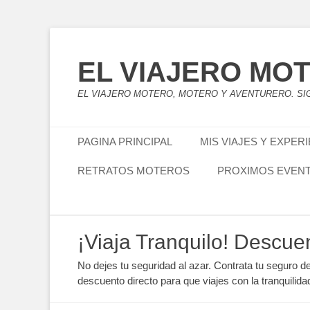
EL VIAJERO MO
EL VIAJERO MOTERO, MOTERO Y AVENTURERO. SIG
Menú principal
Saltar
PAGINA PRINCIPAL
MIS VIAJES Y EXPER
al
contenido
RETRATOS MOTEROS
PROXIMOS EVEN
Menú secundario
Saltar
¡Viaja Tranquilo! Descue
al
contenido
No dejes tu seguridad al azar. Contrata tu seguro d
descuento directo para que viajes con la tranquilida