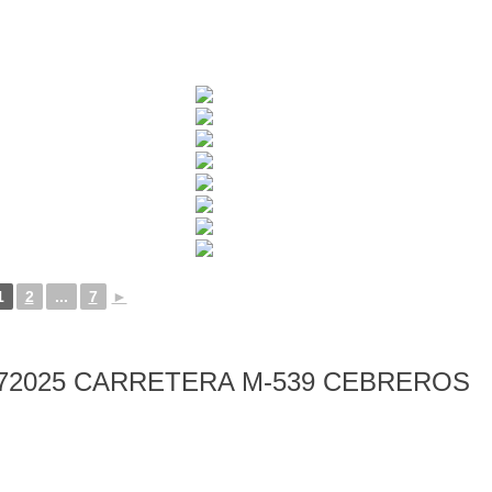
1
2
...
7
►
72025 CARRETERA M-539 CEBREROS