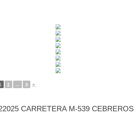
1
2
...
4
►
22025 CARRETERA M-539 CEBREROS