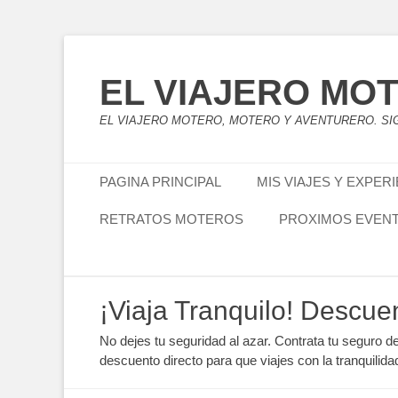
EL VIAJERO MO
EL VIAJERO MOTERO, MOTERO Y AVENTURERO. SIG
Menú principal
Saltar
PAGINA PRINCIPAL
MIS VIAJES Y EXPER
al
contenido
RETRATOS MOTEROS
PROXIMOS EVEN
Menú secundario
Saltar
¡Viaja Tranquilo! Descue
al
contenido
No dejes tu seguridad al azar. Contrata tu seguro d
descuento directo para que viajes con la tranquilida