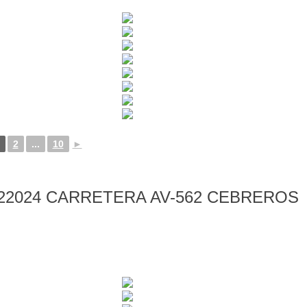
2
...
10
►
22024 CARRETERA AV-562 CEBREROS