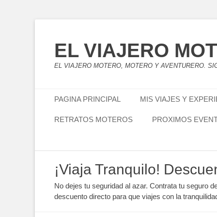
EL VIAJERO MO
EL VIAJERO MOTERO, MOTERO Y AVENTURERO. SIG
Menú principal
Saltar
PAGINA PRINCIPAL
MIS VIAJES Y EXPER
al
contenido
RETRATOS MOTEROS
PROXIMOS EVEN
Menú secundario
Saltar
¡Viaja Tranquilo! Descue
al
contenido
No dejes tu seguridad al azar. Contrata tu seguro d
descuento directo para que viajes con la tranquilida