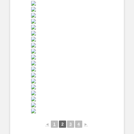
◄
1
2
3
4
►