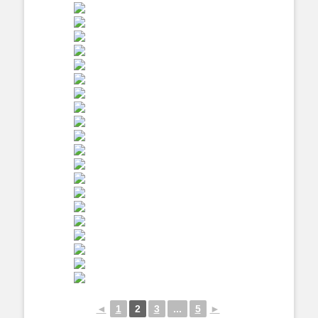
◄
1
2
3
...
5
►